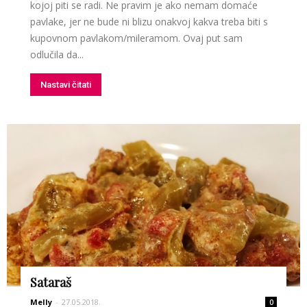
kojoj piti se radi. Ne pravim je ako nemam domaće
pavlake, jer ne bude ni blizu onakvoj kakva treba biti s
kupovnom pavlakom/mileramom. Ovaj put sam
odlučila da...
Nastavi čitati
Sataraš
Melly
-
27.05.2018.
0