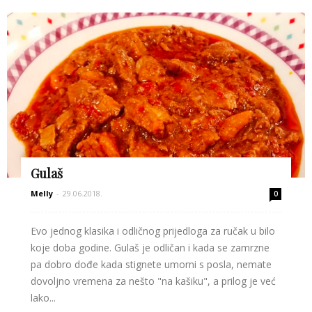
Gulaš
Melly
-
29.06.2018.
0
Evo jednog klasika i odličnog prijedloga za ručak u bilo
koje doba godine. Gulaš je odličan i kada se zamrzne
pa dobro dođe kada stignete umorni s posla, nemate
dovoljno vremena za nešto "na kašiku", a prilog je već
lako...