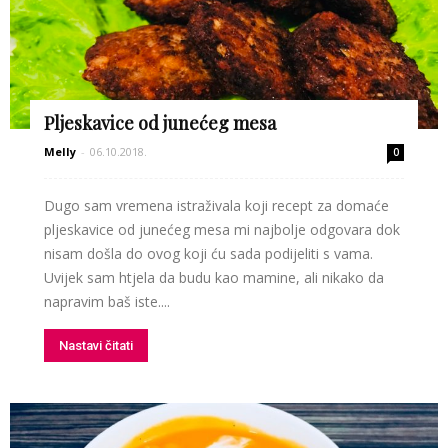
Pljeskavice od junećeg mesa
Melly
-
06.10.2018.
0
Dugo sam vremena istraživala koji recept za domaće
pljeskavice od junećeg mesa mi najbolje odgovara dok
nisam došla do ovog koji ću sada podijeliti s vama.
Uvijek sam htjela da budu kao mamine, ali nikako da
napravim baš iste....
Nastavi čitati