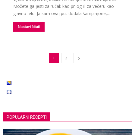
Možete ga jesti za ručak kao prilog ili za večeru kao
glavno jelo. Ja sam ovaj put dodala šampinjone,...
Nastavi čitati
1
2
POPULARNI RECEPTI