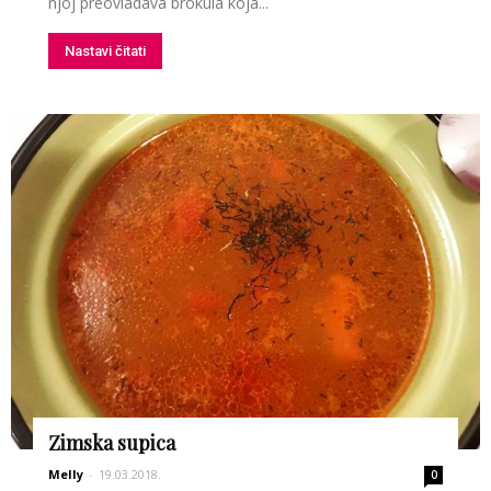
njoj preovladava brokula koja...
Nastavi čitati
Zimska supica
Melly
-
19.03.2018.
0