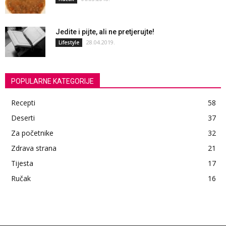
Jedite i pijte, ali ne pretjerujte!
28.04.2019.
Lifestyle
POPULARNE KATEGORIJE
Recepti
58
Deserti
37
Za početnike
32
Zdrava strana
21
Tijesta
17
Ručak
16