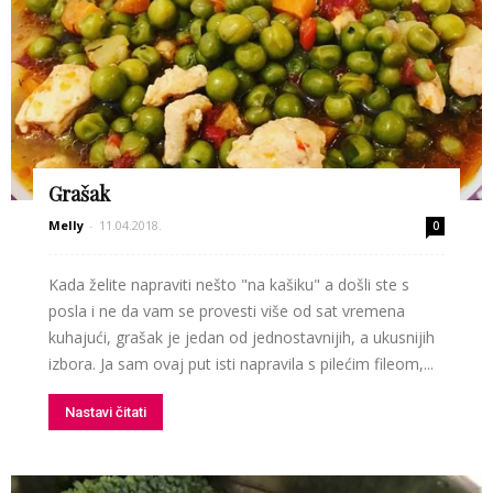
Grašak
Melly
-
11.04.2018.
0
Kada želite napraviti nešto "na kašiku" a došli ste s
posla i ne da vam se provesti više od sat vremena
kuhajući, grašak je jedan od jednostavnijih, a ukusnijih
izbora. Ja sam ovaj put isti napravila s pilećim fileom,...
Nastavi čitati