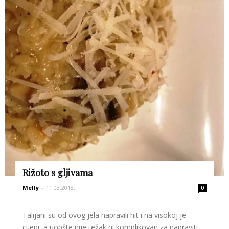
Rižoto s gljivama
Melly
-
11.03.2018.
0
Talijani su od ovog jela napravili hit i na visokoj je
cijeni, a uopšte nije težak ni komplikovan za napraviti.