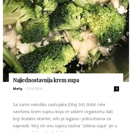
Najjednostavnija krem supa
Melly
-
27.03.2018.
0
Sa samo nekoliko sastojaka (čitaj: tri!) dobit ćete
savršenu krem supicu koja će vašem organizmu dati
koji dodatni vitamin, vrlo je lagana i jednostavna za
napraviti. Moj sin ovu supicu naziva "zelena supa" jer u