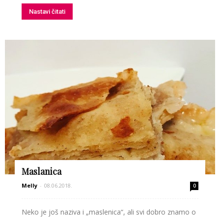
Nastavi čitati
Maslanica
Melly
-
08.06.2018.
0
Neko je još naziva i „maslenica“, ali svi dobro znamo o