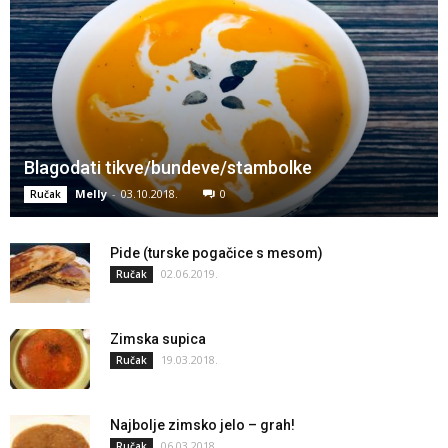
Blagodati tikve/bundeve/stambolke
Melly
-
03.10.2018.
0
Ručak
Pide (turske pogačice s mesom)
02.06.2019.
Ručak
Zimska supica
19.03.2018.
Ručak
Najbolje zimsko jelo – grah!
06.03.2018.
Ručak