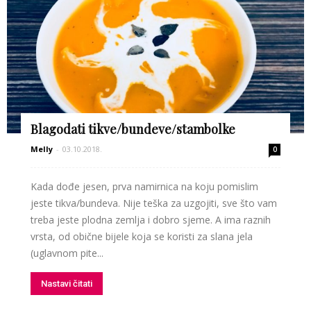
Blagodati tikve/bundeve/stambolke
Melly
-
03.10.2018.
0
Kada dođe jesen, prva namirnica na koju pomislim
jeste tikva/bundeva. Nije teška za uzgojiti, sve što vam
treba jeste plodna zemlja i dobro sjeme. A ima raznih
vrsta, od obične bijele koja se koristi za slana jela
(uglavnom pite...
Nastavi čitati