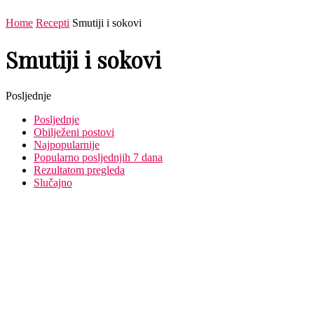
Home
Recepti
Smutiji i sokovi
Smutiji i sokovi
Posljednje
Posljednje
Obilježeni postovi
Najpopularnije
Popularno posljednjih 7 dana
Rezultatom pregleda
Slučajno