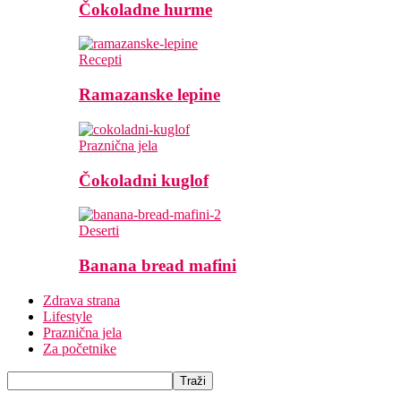
Čokoladne hurme
Recepti
Ramazanske lepine
Praznična jela
Čokoladni kuglof
Deserti
Banana bread mafini
Zdrava strana
Lifestyle
Praznična jela
Za početnike