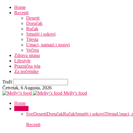
Home
Recepti
Deserti
Doručak
Ručak
Smutiji i sokovi
Tijesta
Umaci, namazi i sosovi
Večera
Zdrava strana
Lifestyle
Praznična jela
Za početnike
Traži
Četvrtak, 6 Augusta, 2026
Melly's food
Home
Recepti
Sve
Deserti
Doručak
Ručak
Smutiji i sokovi
Tijesta
Umaci, n
Recepti