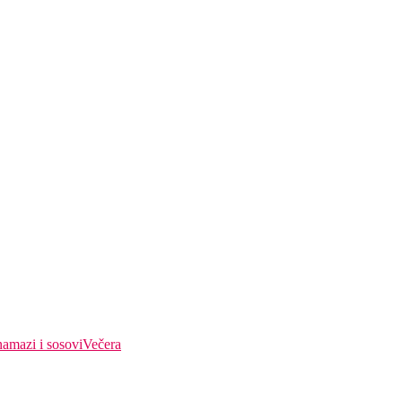
amazi i sosovi
Večera