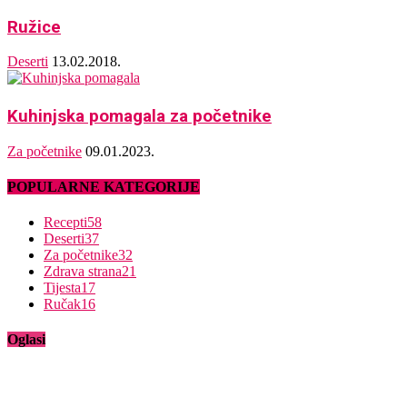
Ružice
Deserti
13.02.2018.
Kuhinjska pomagala za početnike
Za početnike
09.01.2023.
POPULARNE KATEGORIJE
Recepti
58
Deserti
37
Za početnike
32
Zdrava strana
21
Tijesta
17
Ručak
16
Oglasi