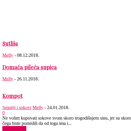
Sutlija
Melly
-
08.12.2018.
Domaća pileća supica
Melly
-
26.11.2018.
Kompot
Smutiji i sokovi
Melly
-
24.01.2018.
0
Ne volim kupovati sokove svom skoro trogodišnjem sinu, jer su skoro 
čega biste pomislili da od toga ima i...
Nastavi čitati