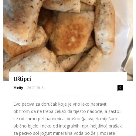
Uštipci
Melly
-
26.02.2018.
0
Evo peciva za doručak koje je vrlo lako napraviti,
obzirom da ne treba čekati da tijesto nadođe, a sastoji
se od samo pet namirnica: brašno (ja uvijek miješam
obično bijelo i neko od integralnih, npr. heljdino) prašak
za pecivo sol jogurt mineralna voda po želji možete