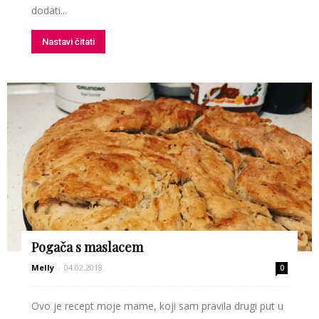
dodati...
Nastavi čitati
Pogača s maslacem
Melly
-
04.02.2018.
0
Ovo je recept moje mame, koji sam pravila drugi put u