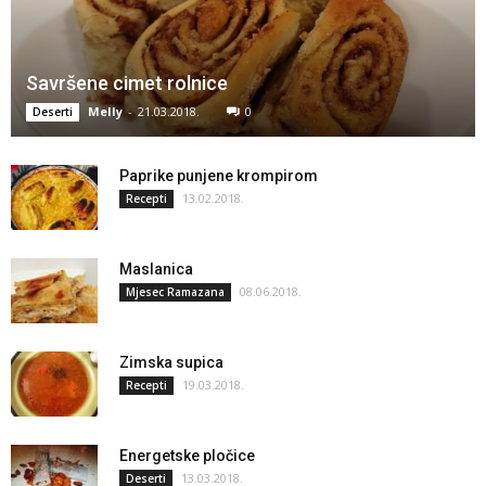
Savršene cimet rolnice
Melly
-
21.03.2018.
0
Deserti
Paprike punjene krompirom
13.02.2018.
Recepti
Maslanica
08.06.2018.
Mjesec Ramazana
Zimska supica
19.03.2018.
Recepti
Energetske pločice
13.03.2018.
Deserti