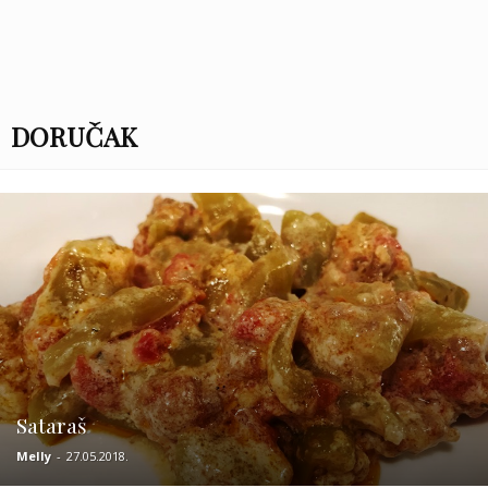
DORUČAK
Sataraš
Melly
-
27.05.2018.