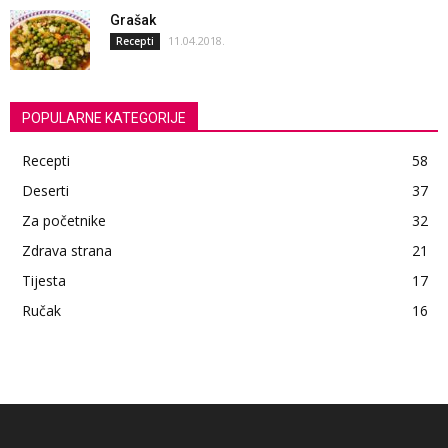
Grašak
11.04.2018.
Recepti
POPULARNE KATEGORIJE
Recepti
58
Deserti
37
Za početnike
32
Zdrava strana
21
Tijesta
17
Ručak
16