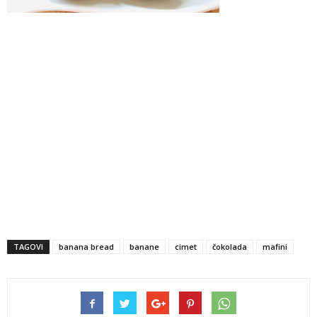
TAGOVI
banana bread
banane
cimet
čokolada
mafini