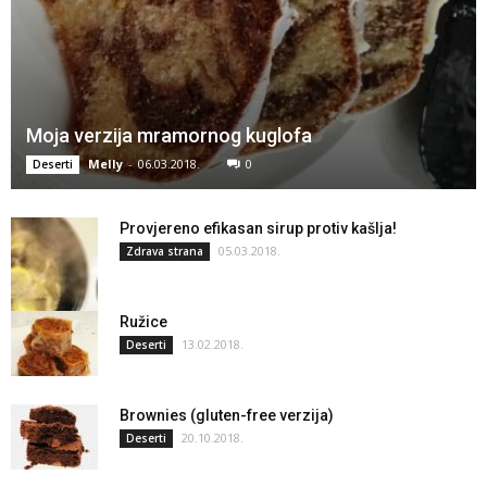
Moja verzija mramornog kuglofa
Melly
-
06.03.2018.
0
Deserti
Provjereno efikasan sirup protiv kašlja!
05.03.2018.
Zdrava strana
Ružice
13.02.2018.
Deserti
Brownies (gluten-free verzija)
20.10.2018.
Deserti