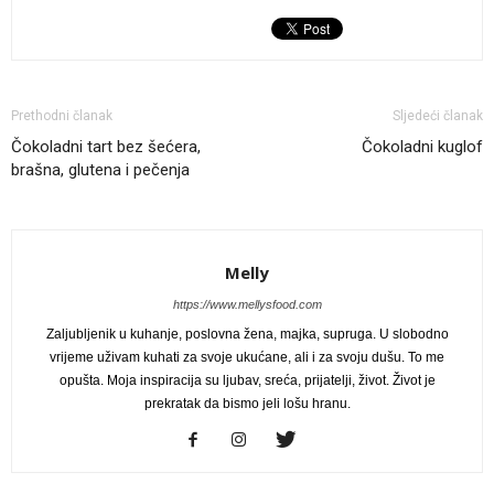
Prethodni članak
Sljedeći članak
Čokoladni tart bez šećera,
Čokoladni kuglof
brašna, glutena i pečenja
Melly
https://www.mellysfood.com
Zaljubljenik u kuhanje, poslovna žena, majka, supruga. U slobodno
vrijeme uživam kuhati za svoje ukućane, ali i za svoju dušu. To me
opušta. Moja inspiracija su ljubav, sreća, prijatelji, život. Život je
prekratak da bismo jeli lošu hranu.