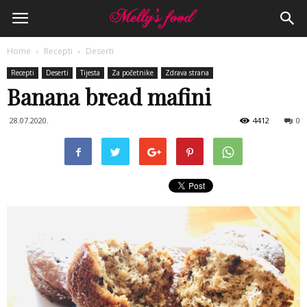
Home
Recepti
Deserti
Recepti
Deserti
Tijesta
Za početnike
Zdrava strana
Banana bread mafini
28.07.2020.
4412
0