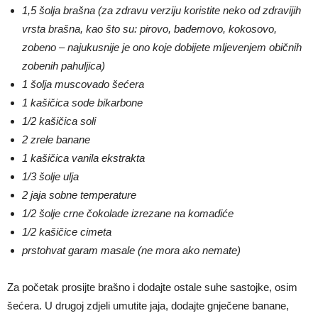
1,5 šolja brašna (za zdravu verziju koristite neko od zdravijih
vrsta brašna, kao što su: pirovo, bademovo, kokosovo,
zobeno – najukusnije je ono koje dobijete mljevenjem običnih
zobenih pahuljica)
1 šolja muscovado šećera
1 kašičica sode bikarbone
1/2 kašičica soli
2 zrele banane
1 kašičica vanila ekstrakta
1/3 šolje ulja
2 jaja sobne temperature
1/2 šolje crne čokolade izrezane na komadiće
1/2 kašičice cimeta
prstohvat garam masale (ne mora ako nemate)
Za početak prosijte brašno i dodajte ostale suhe sastojke, osim
šećera. U drugoj zdjeli umutite jaja, dodajte gnječene banane,