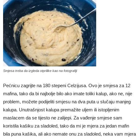
Smjesa treba da izgleda otprilike kao na fotografiji
Pećnicu zagrijte na 180 stepeni Celzijusa. Ovo je smjesa za 12
mafina, tako da bi najbolje bilo ako imate toliki kalup, ako ne, nije
problem, možete podijeliti smjesu na dva puta u slučaju manjeg
kalupa. Unutrašnjost kalupa premažite uljem ili istopljenim
maslacem da se tijesto ne zalijepi. Za vađenje smjese sam
koristila kašiku za sladoled, tako da mi je mjera za jedan mafin
bila puna kašika, ali ako nemate onu za sladoled, neka vam mjera