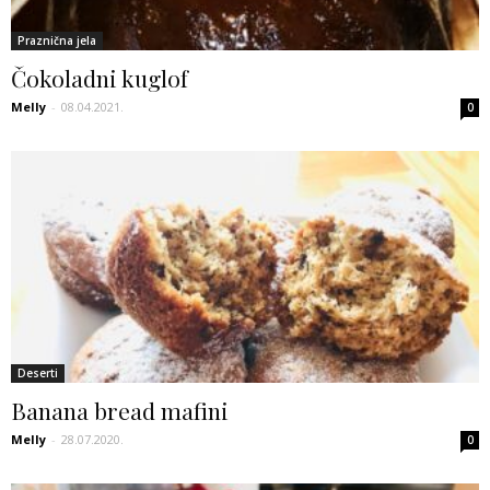
Praznična jela
Čokoladni kuglof
Melly
-
08.04.2021.
0
Deserti
Banana bread mafini
Melly
-
28.07.2020.
0