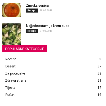
Zimska supica
19.03.2018.
Recepti
Najjednostavnija krem supa
27.03.2018.
Recepti
POPULARNE KATEGORIJE
Recepti
58
Deserti
37
Za početnike
32
Zdrava strana
21
Tijesta
17
Ručak
16