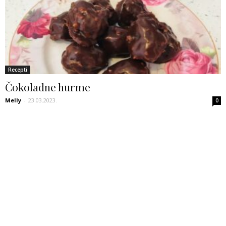
Recepti
Čokoladne hurme
Melly
-
23.03.2023.
0