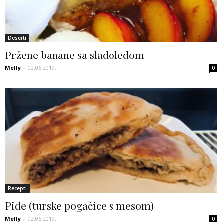
Deserti
Pržene banane sa sladoledom
Melly
-
02.06.2019.
0
Recepti
Pide (turske pogačice s mesom)
Melly
-
02.06.2019.
0