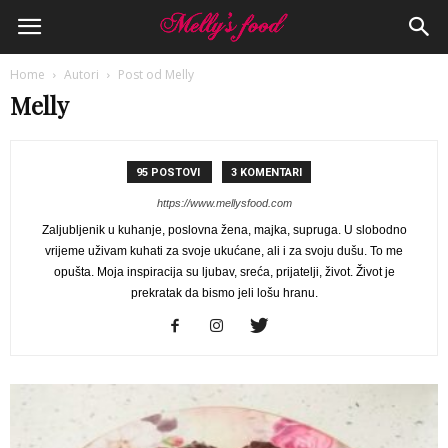
Home
Autori
Post od Melly
Melly
95 POSTOVI
3 KOMENTARI
https://www.mellysfood.com
Zaljubljenik u kuhanje, poslovna žena, majka, supruga. U slobodno
vrijeme uživam kuhati za svoje ukućane, ali i za svoju dušu. To me
opušta. Moja inspiracija su ljubav, sreća, prijatelji, život. Život je
prekratak da bismo jeli lošu hranu.