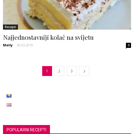
Recepti
Najjednostavniji kolač na svijetu
Melly
-
30.03.2019.
0
1
2
3
POPULARNI RECEPTI