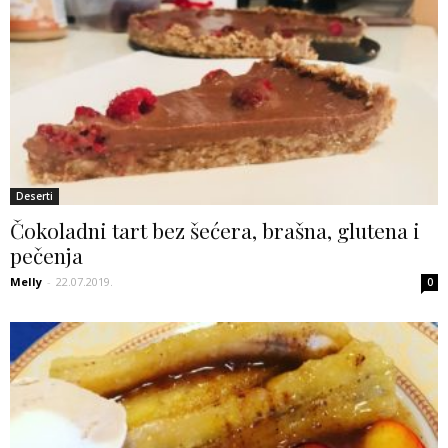
Deserti
Čokoladni tart bez šećera, brašna, glutena i
pečenja
Melly
-
22.07.2019.
0