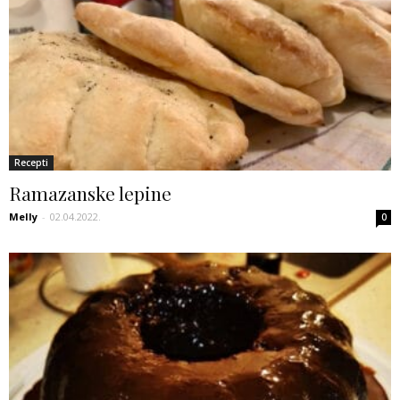
Recepti
Ramazanske lepine
Melly
-
02.04.2022.
0