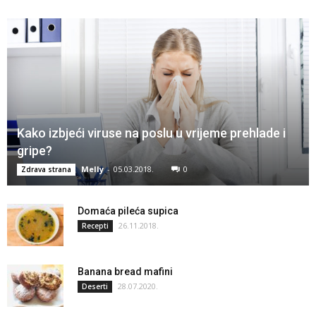
Kako izbjeći viruse na poslu u vrijeme prehlade i
gripe?
Melly
-
05.03.2018.
0
Zdrava strana
Domaća pileća supica
26.11.2018.
Recepti
Banana bread mafini
28.07.2020.
Deserti