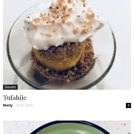
Deserti
Tufahije
Melly
-
02.01.2019.
0