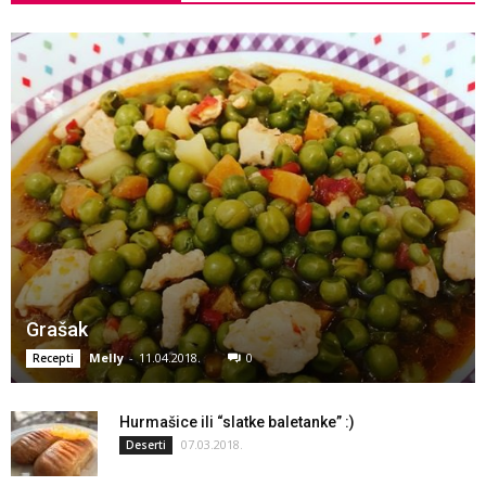
Grašak
Melly
-
11.04.2018.
0
Recepti
Hurmašice ili “slatke baletanke” :)
07.03.2018.
Deserti