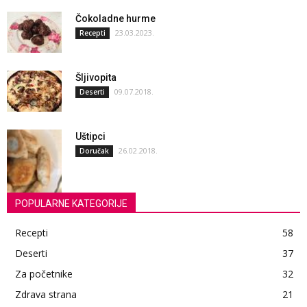
Čokoladne hurme
23.03.2023.
Recepti
Šljivopita
09.07.2018.
Deserti
Uštipci
26.02.2018.
Doručak
POPULARNE KATEGORIJE
Recepti
58
Deserti
37
Za početnike
32
Zdrava strana
21