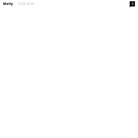
Melly
-
15.03.2019.
0