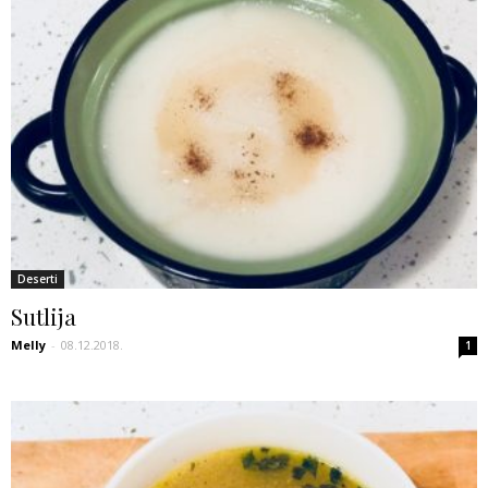
Deserti
Sutlija
Melly
-
08.12.2018.
1