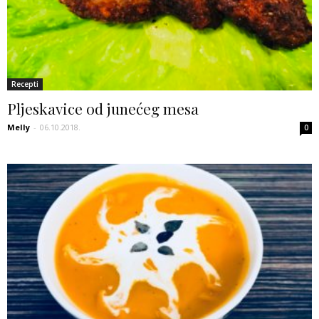
Recepti
Pljeskavice od junećeg mesa
Melly
-
06.10.2018.
0