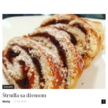
Deserti
Štrudla sa džemom
Melly
-
27.02.2019.
0