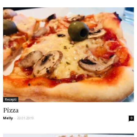
Recepti
Pizza
Melly
-
20.01.2019.
0