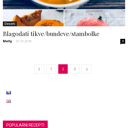
Deserti
Blagodati tikve/bundeve/stambolke
Melly
-
03.10.2018.
0
1
2
3
POPULARNI RECEPTI