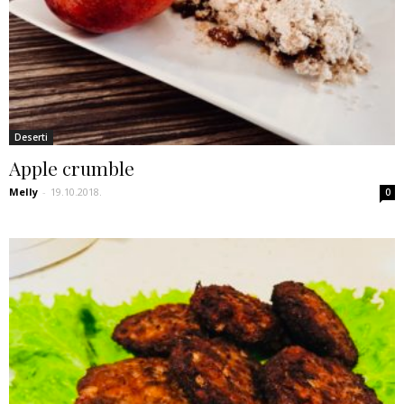
Deserti
Apple crumble
Melly
-
19.10.2018.
0