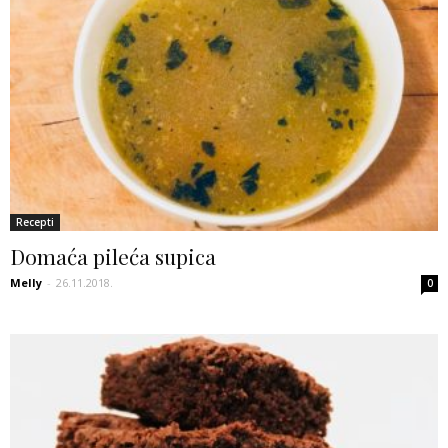
Recepti
Domaća pileća supica
Melly
-
26.11.2018.
0