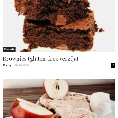
Deserti
Brownies (gluten-free verzija)
Melly
-
20.10.2018.
0